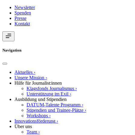
Newsletter
Spenden
Presse
Kontakt
Navigation
Aktuelles
›
Unsere Mission
›
Hilfe für Journalist:innen
Klagsfonds Journalismus
›
Unterstützung im Exil
›
Ausbildung und Stipendien
DATUM-Talente Programm
›
Stipendien und Trainee-Plätze
›
Workshops
›
Innovationsförderung
›
Über uns
Team
›