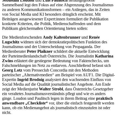
Sebastian Loudon
und
Luis Paulitsch
herausgegebene
Sammelband legt den Fokus auf eine Abgrenzung des Journalismus
zu anderen Kommunikationsformen – ein Anliegen, das in Zeiten
von Social Media und KI besonders dringlich erscheint. Mit
Beiträgen ausgewiesener Expert:innen formuliert die Publikation
konkrete Kriterien, die Politik, Medienschaffenden und dem
Publikum gleichermaßen Orientierung bieten sollen:
Die Medienforschenden
Andy Kaltenbrunner
und
Renée
Lugschitz
widmen sich der demokratiepolitischen Funktion des
Journalismus und der Unterscheidung von Propaganda. Der
Medienberater
Peter Plaikner
schildert die aktuelle Entwicklung
der Parteimedienlandschaft Österreichs. Die Journalistin
Katharina
Zwins
erläutert die gestiegene Bedeutung von Faktenchecks, um
Falschmeldungen im Netz zu entlarven. Anschließend befasst sich
Georg Lotz
vom Presseclub Concordia mit den Methoden
parteiischer „Alternativmedien“ am Beispiel von AUF1. Die Digital-
Expertin
Ingrid Brodnig
analysiert den wachsenden Einfluss von
Social Media auf die Qualität journalistischer Angebote. Am Ende
zeigt der Medienjurist
Walter Strobl
, dass Österreichs Gesetzgeber
ein veraltetes Journalismusverständnis pflegt und wie es anders
ginge. Loudon und Paulitsch legen in ihrem Beitrag eine
praktisch
anwendbare „Checkliste“
vor, über die einfach festgestellt werden
kann, ob ein Medienangebot als journalistisch einzustufen ist oder
nicht.